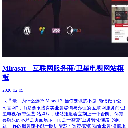
Mirasat – 互联网服务商/卫星电视网站模
板
2026-02-05
🔍 背景：为什么选择 Mirasat？ 当你要做的不是“随便做个公
司官网”，而是要承接真实业务咨询与办理的 互联网服务商/卫
星电视/宽带运营 站点时，建站难度会立刻上一个台阶。你需
要解决的不只是页面展示，而是一整套“业务转化链路”的问
题： 你的服务能不能一眼讲清楚：宽带/套餐/融合业务/增值服