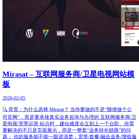
Mirasat – 互联网服务商/卫星电视网站模
板
2026-02-05
🔍 背景：为什么选择 Mirasat？ 当你要做的不是“随便做个公
司官网”，而是要承接真实业务咨询与办理的 互联网服务商/卫
星电视/宽带运营 站点时，建站难度会立刻上一个台阶。你需
要解决的不只是页面展示，而是一整套“业务转化链路”的问
题： 你的服务能不能一眼讲清楚：宽带/套餐/融合业务/增值服