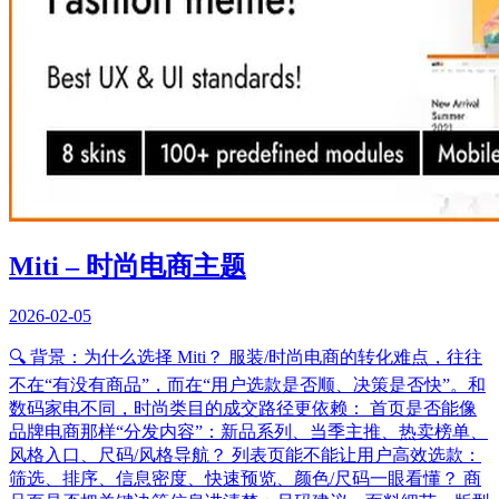
Miti – 时尚电商主题
2026-02-05
🔍 背景：为什么选择 Miti？ 服装/时尚电商的转化难点，往往
不在“有没有商品”，而在“用户选款是否顺、决策是否快”。和
数码家电不同，时尚类目的成交路径更依赖： 首页是否能像
品牌电商那样“分发内容”：新品系列、当季主推、热卖榜单、
风格入口、尺码/风格导航？ 列表页能不能让用户高效选款：
筛选、排序、信息密度、快速预览、颜色/尺码一眼看懂？ 商