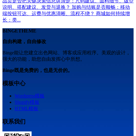
品页是否把关键决策信息讲清楚：尺码建议、面料细节、版型
说明、搭配建议、发货与退换？ 加购与结账是否顺畅：移动
端按钮可达、运费与优惠清晰、流程不绕？ 商城如何持续增
长：类...
BINGETHEME
自由构建，自由修改
Binge能让您建立出色网站、博客或应用程序。美观的设计，
强大的功能，助您自由发挥心中所想。
Binge既是免费的，也是无价的。
模板中心
Wordpress模板
Shopify模板
HTML模板
联系我们