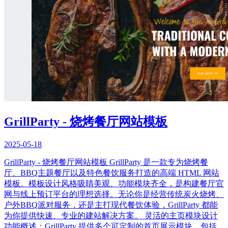
GrillParty - 烧烤餐厅网站模板
2025-05-18
GrillParty - 烧烤餐厅网站模板 GrillParty 是一款专为烧烤餐
厅、BBQ主题餐厅以及特色餐饮服务打造的高端 HTML 网站
模板。模板设计风格吸睛美观、功能模块齐全，是构建餐厅官
网与线上预订平台的理想选择。无论你是经营传统炭火烧烤、
户外BBQ派对服务，还是主打现代餐饮体验，GrillParty 都能
为你提供快速、专业的建站解决方案。 灵活的主页模块设计
功能概述：GrillParty 提供多个可定制的首页展示模块，包括