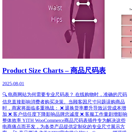
Product Size Charts – 商品尺码表
2025-08-01
🔍 电商网站为何需要专业尺码表？ 在线购物时，准确的尺码
信息直接影响消费者购买决策。当顾客因尺寸问题误购商品
时，商家将面临多重挑战： ❌ 退换货率攀升导致运营成本增
加 ❌ 客户信任度下降影响品牌忠诚度 ❌ 客服工作量剧增影响
整体效率 YITH WooCommerce商品尺码表插件专为解决这些
电商痛点而开发，为各类产品提供定制化的专业尺寸展示方