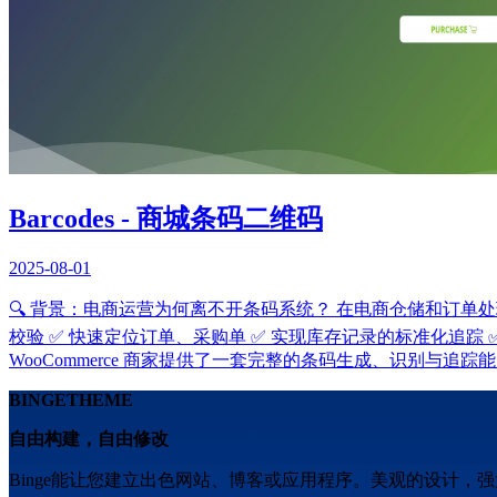
Barcodes - 商城条码二维码
2025-08-01
🔍 背景：电商运营为何离不开条码系统？ 在电商仓储和订
校验 ✅ 快速定位订单、采购单 ✅ 实现库存记录的标准化追踪 ✅ 提
WooCommerce 商家提供了一套完整的条码生成、识别与追踪能力，全面
BINGETHEME
自由构建，自由修改
Binge能让您建立出色网站、博客或应用程序。美观的设计，