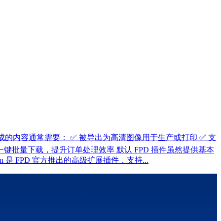
客设计完成的内容通常需要： ✅ 被导出为高清图像用于生产或打印 ✅ 支
键批量下载，提升订单处理效率 默认 FPD 插件虽然提供基本
dd-on 是 FPD 官方推出的高级扩展插件，支持...