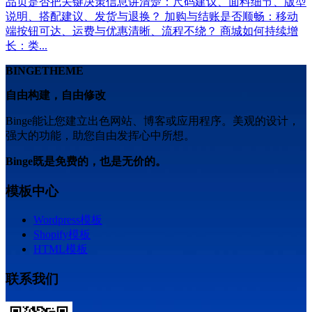
品页是否把关键决策信息讲清楚：尺码建议、面料细节、版型
说明、搭配建议、发货与退换？ 加购与结账是否顺畅：移动
端按钮可达、运费与优惠清晰、流程不绕？ 商城如何持续增
长：类...
BINGETHEME
自由构建，自由修改
Binge能让您建立出色网站、博客或应用程序。美观的设计，
强大的功能，助您自由发挥心中所想。
Binge既是免费的，也是无价的。
模板中心
Wordpress模板
Shopify模板
HTML模板
联系我们