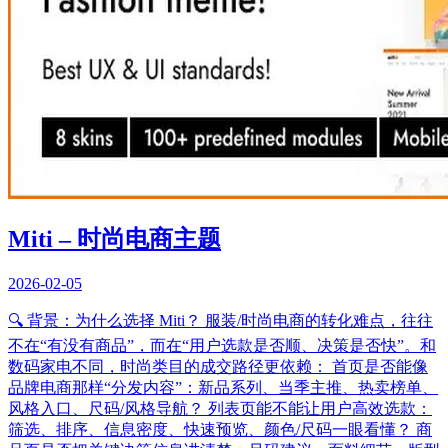
Miti – 时尚电商主题
2026-02-05
🔍 背景：为什么选择 Miti？ 服装/时尚电商的转化难点，往往
不在“有没有商品”，而在“用户选款是否顺、决策是否快”。和
数码家电不同，时尚类目的成交路径更依赖： 首页是否能像
品牌电商那样“分发内容”：新品系列、当季主推、热卖榜单、
风格入口、尺码/风格导航？ 列表页能不能让用户高效选款：
筛选、排序、信息密度、快速预览、颜色/尺码一眼看懂？ 商