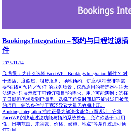
Bookings Integration – 预约与日程过滤插
件
2025-11-14
🔍 背景：为什么选择 FacetWP – Bookings Integration 插件？ 对
于酒店、度假屋、租赁服务、场地预约、讲座/课程安排等需
要“在线可预约／预订”的业务场景，仅靠通用的筛选器往往无
法满足“只展示真正可预订项目”的需求。用户可能遇到：选择
了日期但仍然看到已满房、选择了租赁时间却不能过滤已被预
约项目、筛选条件过于宽泛导致大量无效项出现。
Bookings Integration 插件正是为解决这些痛点而设计：它将
FacetWP 的快速过滤功能与预约系统整合，允许你基于“可用
性、日期范围、来宾数、价格、设施、地点”等条件过滤可预
订项目...