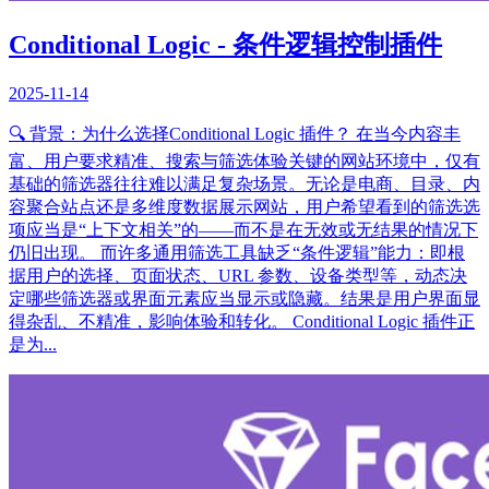
Conditional Logic - 条件逻辑控制插件
2025-11-14
🔍 背景：为什么选择Conditional Logic 插件？ 在当今内容丰
富、用户要求精准、搜索与筛选体验关键的网站环境中，仅有
基础的筛选器往往难以满足复杂场景。无论是电商、目录、内
容聚合站点还是多维度数据展示网站，用户希望看到的筛选选
项应当是“上下文相关”的——而不是在无效或无结果的情况下
仍旧出现。 而许多通用筛选工具缺乏“条件逻辑”能力：即根
据用户的选择、页面状态、URL 参数、设备类型等，动态决
定哪些筛选器或界面元素应当显示或隐藏。结果是用户界面显
得杂乱、不精准，影响体验和转化。 Conditional Logic 插件正
是为...