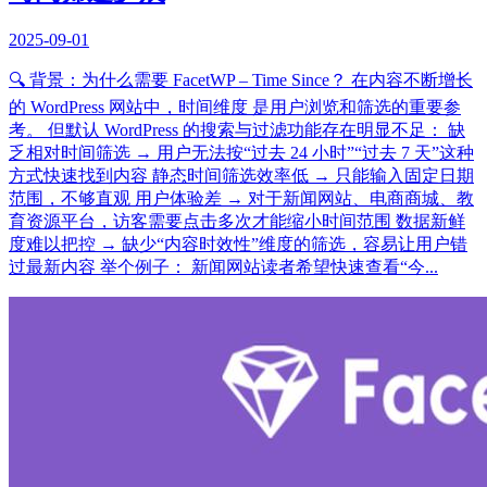
2025-09-01
🔍 背景：为什么需要 FacetWP – Time Since？ 在内容不断增长
的 WordPress 网站中，时间维度 是用户浏览和筛选的重要参
考。 但默认 WordPress 的搜索与过滤功能存在明显不足： 缺
乏相对时间筛选 → 用户无法按“过去 24 小时”“过去 7 天”这种
方式快速找到内容 静态时间筛选效率低 → 只能输入固定日期
范围，不够直观 用户体验差 → 对于新闻网站、电商商城、教
育资源平台，访客需要点击多次才能缩小时间范围 数据新鲜
度难以把控 → 缺少“内容时效性”维度的筛选，容易让用户错
过最新内容 举个例子： 新闻网站读者希望快速查看“今...