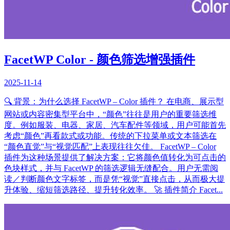
FacetWP Color - 颜色筛选增强插件
2025-11-14
🔍 背景：为什么选择 FacetWP – Color 插件？ 在电商、展示型
网站或内容密集型平台中，“颜色”往往是用户的重要筛选维
度。例如服装、电器、家居、汽车配件等领域，用户可能首先
考虑“颜色”再看款式或功能。传统的下拉菜单或文本筛选在
“颜色直觉”与“视觉匹配”上表现往往欠佳。 FacetWP – Color
插件为这种场景提供了解决方案：它将颜色值转化为可点击的
色块样式，并与 FacetWP 的筛选逻辑无缝配合。用户无需阅
读／判断颜色文字标签，而是凭“视觉”直接点击，从而极大提
升体验、缩短筛选路径、提升转化效率。 🚀 插件简介 Facet...