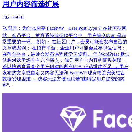
用户内容筛选扩展
2025-09-01
🔍 背景：为什么需要 FacetWP – User Post Type？ 在社区型网
站、会员平台、教育系统或招聘平台中，用户提交内容 是非
常重要的一环。 例如： 在社区门户，会员可能会发布自己的
文章或案例； 在招聘平台，企业用户可能会发布职位信息；
在教育平台，讲师会发布课程或学习资料。 但 WordPress 默认
结构对这类场景有几个痛点： 缺乏用户与内容的直观关联 →
难以快速查看某个用户创建的所有内容 筛选维度不足 → 用户
发布的文章或自定义内容无法和 FacetWP 现有筛选完美结合
数据发现困难 → 访客无法方便地筛选“由特定用户提交的内
容”...