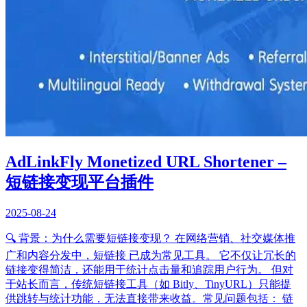
AdLinkFly Monetized URL Shortener –
短链接变现平台插件
2025-08-24
🔍 背景：为什么需要短链接变现？ 在网络营销、社交媒体推
广和内容分发中，短链接 已成为常见工具。 它不仅让冗长的
链接变得简洁，还能用于统计点击量和追踪用户行为。 但对
于站长而言，传统短链接工具（如 Bitly、TinyURL）只能提
供跳转与统计功能，无法直接带来收益。常见问题包括： 链