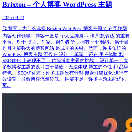
Brixton – 个人博客 WordPress 主题
2025-09-23
🔍 背景：为什么选择 Brixton WordPress 博客主题？ 在互联网
内容创作领域，博客一直是 个人品牌展示 和 思想表达 的重要
平台。对于 博主、作家、创作者 等，拥有一个 独特、易于操
作且功能强大的博客网站 是成功的关键。然而，许多传统的
WordPress 博客主题 不仅在 设计 上单调，还在 用户体验 和
SEO优化 上表现不足。 传统博客主题的挑战： 设计单一：大
多数博客主题的设计过于基础，无法体现 博主的个性 和 品牌
特色。 SEO优化差：许多主题没有针对 搜索引擎优化 进行有
效设置，导致博客流量较低。 性能不足：许多主题未能优化
页...