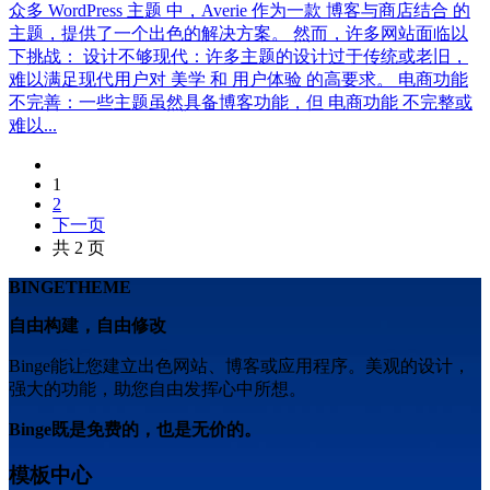
众多 WordPress 主题 中，Averie 作为一款 博客与商店结合 的
主题，提供了一个出色的解决方案。 然而，许多网站面临以
下挑战： 设计不够现代：许多主题的设计过于传统或老旧，
难以满足现代用户对 美学 和 用户体验 的高要求。 电商功能
不完善：一些主题虽然具备博客功能，但 电商功能 不完整或
难以...
1
2
下一页
共 2 页
BINGETHEME
自由构建，自由修改
Binge能让您建立出色网站、博客或应用程序。美观的设计，
强大的功能，助您自由发挥心中所想。
Binge既是免费的，也是无价的。
模板中心