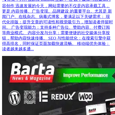
容创作 迅速发展的今天，网站需要的不仅是内容承载工具，
更是 内容传播、广告变现、品牌建设 的重要平台。尤其是 新
闻门户、在线杂志、病毒式博客，要满足以下关键需求： 现
代化排版：提升文章的可读性和视觉吸引力，增加读者停留时
间。 广告变现能力：支持多种广告位、赞助内容、付费订阅
等商业模式。 内容分发与分享：需要便捷的社交媒体分享按
钮，帮助内容快速传播。 SEO 与性能优化：在搜索引擎中获
得高排名，同时保证页面加载快速流畅。 移动端优先体验：
读者越来越多通...