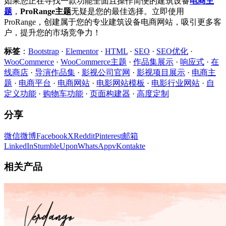
如果您正在寻找一款功能全面且操作简便的建筑设备
电商主
题
，
ProRange主题
无疑是您的最佳选择。立即使用
ProRange，创建属于您的专业建筑设备电商网站，吸引更多客
户，提升您的市场竞争力！
标签
：
Bootstrap
·
Elementor
·
HTML
·
SEO
·
SEO优化
·
WooCommerce
·
WooCommerce主题
·
作品集展示
·
响应式
·
在
线商店
·
导演作品集
·
影视公司官网
·
影视项目展示
·
电商主
题
·
电商平台
·
电商网站
·
电影网站模板
·
电影行业网站
·
自
定义功能
·
购物车功能
·
页面构建器
·
高度定制
分享
微信
微博
Facebook
X
Reddit
Pinterest
邮箱
LinkedIn
StumbleUpon
WhatsApp
vKontakte
相关产品