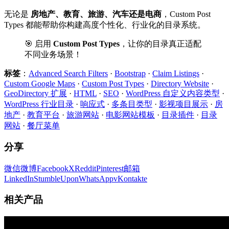
无论是
房地产、教育、旅游、汽车还是电商
，Custom Post
Types 都能帮助你构建高度个性化、行业化的目录系统。
🎯 启用
Custom Post Types
，让你的目录真正适配
不同业务场景！
标签
：
Advanced Search Filters
·
Bootstrap
·
Claim Listings
·
Custom Google Maps
·
Custom Post Types
·
Directory Website
·
GeoDirectory 扩展
·
HTML
·
SEO
·
WordPress 自定义内容类型
·
WordPress 行业目录
·
响应式
·
多条目类型
·
影视项目展示
·
房
地产
·
教育平台
·
旅游网站
·
电影网站模板
·
目录插件
·
目录
网站
·
餐厅菜单
分享
微信
微博
Facebook
X
Reddit
Pinterest
邮箱
LinkedIn
StumbleUpon
WhatsApp
vKontakte
相关产品