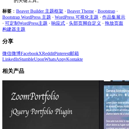
的关键工具。
标签
：
Beaver Builder 主题框架
·
Beaver Theme
·
Bootstrap
·
Bootstrap WordPress 主题
·
WordPress 可视化主题
·
作品集展示
·
可定制WordPress主题
·
响应式
·
头部页脚自定义
·
拖放页面
构建器主题
分享
微信
微博
Facebook
X
Reddit
Pinterest
邮箱
LinkedIn
StumbleUpon
WhatsApp
vKontakte
相关产品