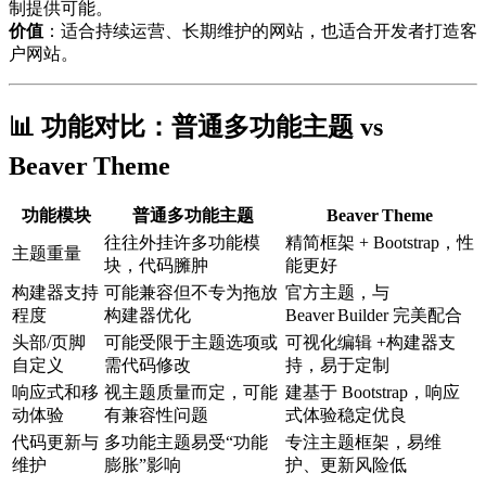
制提供可能。
价值
：适合持续运营、长期维护的网站，也适合开发者打造客
户网站。
📊 功能对比：普通多功能主题 vs
Beaver Theme
功能模块
普通多功能主题
Beaver Theme
往往外挂许多功能模
精简框架 + Bootstrap，性
主题重量
块，代码臃肿
能更好
构建器支持
可能兼容但不专为拖放
官方主题，与
程度
构建器优化
Beaver Builder 完美配合
头部/页脚
可能受限于主题选项或
可视化编辑 +构建器支
自定义
需代码修改
持，易于定制
响应式和移
视主题质量而定，可能
建基于 Bootstrap，响应
动体验
有兼容性问题
式体验稳定优良
代码更新与
多功能主题易受“功能
专注主题框架，易维
维护
膨胀”影响
护、更新风险低