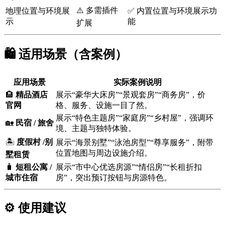
⚠️ 多需插件
地理位置与环境展
✅ 内置位置与环境展示功
示
能
扩展
🛍️ 适用场景（含案例）
应用场景
实际案例说明
🏨
精品酒店
展示“豪华大床房”“景观套房”“商务房”，价
官网
格、服务、设施一目了然。
展示“特色主题房”“家庭房”“乡村屋”，强调环
🏡
民宿 / 旅舍
境、主题与独特体验。
🏝
度假村 /别
展示“海景别墅”“泳池房型”“尊享服务”，附带
位置地图与周边设施介绍。
墅租赁
🧳
短租公寓 /
展示“市中心优选房源”“情侣房”“长租折扣
城市住宿
房”，突出预订按钮与房源特色。
⚙️ 使用建议