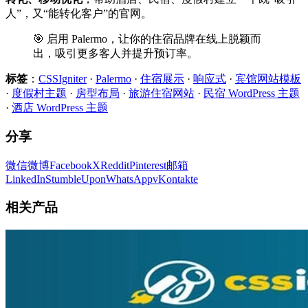
人”，又“能转化客户”的官网。
🎯 启用 Palermo，让你的住宿品牌在线上脱颖而
出，吸引更多客人并提升预订率。
标签
：
CSSIgniter
·
Palermo
·
住宿展示
·
响应式
·
宾馆网站模板
·
度假村主题
·
房型布局
·
旅游住宿网站
·
民宿 WordPress 主题
·
酒店 WordPress 主题
分享
微信
微博
Facebook
X
Reddit
Pinterest
邮箱
LinkedIn
StumbleUpon
WhatsApp
vKontakte
相关产品