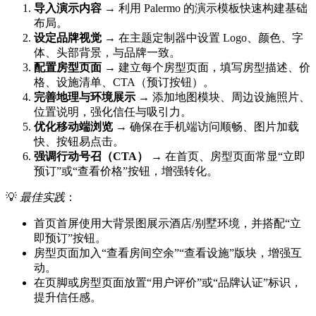
导入演示内容
→ 利用 Palermo 的演示模板快速构建基础
布局。
设定品牌视觉
→ 在主题定制器中设置 Logo、颜色、字
体、头部背景，与品牌一致。
配置房型页面
→ 建立每个房型页面，填写房型描述、价
格、设施清单、CTA（预订按钮）。
完善地理与环境展示
→ 添加地图模块、周边设施照片、
位置说明，强化信任与吸引力。
优化移动端浏览
→ 确保在手机端访问顺畅、图片加载
快、按钮易点击。
强调行动号召（CTA）
→ 在首页、房型页面常显“立即
预订”或“查看价格”按钮，增强转化。
💡
最佳实践
：
首页首屏使用大背景图展示酒店/别墅环境，并搭配“立
即预订”按钮。
房型页面加入“查看房间空余”“查看设施”版块，增强互
动。
在页脚或房型页面放置“用户评价”或“品牌认证”标识，
提升信任感。