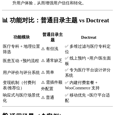
升用户体验，从而增强用户信任和转化。
📊 功能对比：普通目录主题 vs Doctreat
普通目录主
功能模块
Doctreat
题
医疗专科 + 地理位置
✅ 多维过滤与医疗专科定
⚠️ 有但浅
筛选
位
✅ 线上预约 +用户/医生面
⚠️ 通常缺乏
医患互动 +预约流程
板
✅ 专为医疗平台设计评分
⚠️ 简单
用户评价与评分系统
系统
⚠️ 需插件额
变现机制（付费列
✅ 内建付费套餐 +
表/推荐位）
WooCommerce 支持
外配置
响应式与医疗场景优
✅ 移动优先 +医疗平台适
⚠️ 普通
化
配