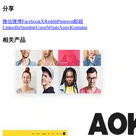
分享
微信
微博
Facebook
X
Reddit
Pinterest
邮箱
LinkedIn
StumbleUpon
WhatsApp
vKontakte
相关产品