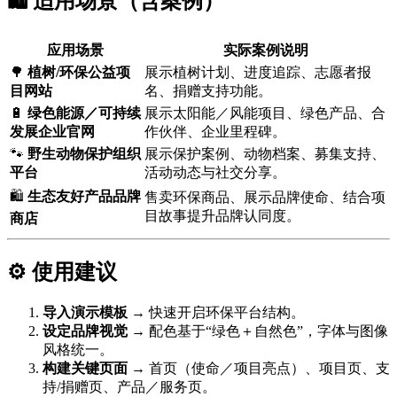
🛍️ 适用场景（含案例）
应用场景
实际案例说明
🌳
植树/环保公益项
展示植树计划、进度追踪、志愿者报
目网站
名、捐赠支持功能。
🔋
绿色能源／可持续
展示太阳能／风能项目、绿色产品、合
发展企业官网
作伙伴、企业里程碑。
🐾
野生动物保护组织
展示保护案例、动物档案、募集支持、
平台
活动动态与社交分享。
🛍️
生态友好产品品牌
售卖环保商品、展示品牌使命、结合项
目故事提升品牌认同度。
商店
⚙️ 使用建议
导入演示模板
→ 快速开启环保平台结构。
设定品牌视觉
→ 配色基于“绿色＋自然色”，字体与图像
风格统一。
构建关键页面
→ 首页（使命／项目亮点）、项目页、支
持/捐赠页、产品／服务页。