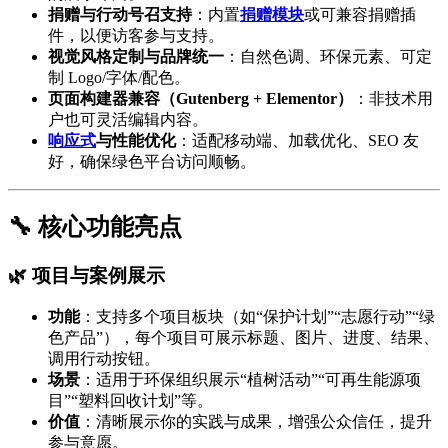
捐赠与行动号召支持
：内置
捐赠模块
或可兼容捐赠插
件，以便访客参与支持。
视觉风格定制与品牌统一
：自然色调、环保元素、可定
制 Logo/字体/配色。
页面构建器兼容（Gutenberg + Elementor）
：非技术用
户也可灵活编辑内容。
响应式
与性能优化
：适配移动端、加载优化、SEO 友
好，确保绿色平台访问顺畅。
🔧 核心功能亮点
🌿 项目与案例展示
功能
：支持多个项目板块（如“保护计划”“志愿行动”“绿
色产品”），每个项目可展示标题、图片、进度、结果、
调用行动按钮。
场景
：适用于环保组织展示“植树活动”“可再生能源项
目”“塑料回收计划”等。
价值
：清晰展示你的实践与成果，增强公众信任，提升
参与意愿。