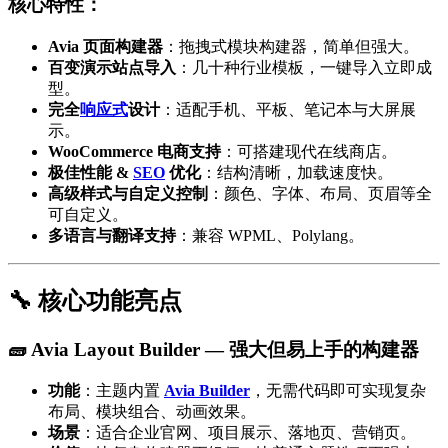
核心特性：
Avia 页面构建器
：拖拽式模块构建器，简单但强大。
百变演示站点导入
：几十种行业模板，一键导入立即成
型。
完全
响应式
设计
：适配手机、平板、笔记本与大屏展
示。
WooCommerce 电商支持
：可搭建现代在线商店。
极佳性能 &
SEO
优化
：结构清晰，加载速度快。
高级样式与自定义控制
：颜色、字体、布局、页眉等全
可自定义。
多语言与翻译支持
：兼容 WPML、Polylang。
🔧 核心功能亮点
🧱 Avia Layout Builder — 强大但易上手的构建器
功能
：主题内置
Avia Builder
，无需代码即可实现复杂
布局、模块组合、动画效果。
场景
：适合企业官网、项目展示、落地页、营销页。