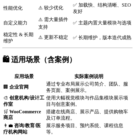
✅ 加载快、结构清晰、SEO
⚠️ 较少优化
性能优化
友好
⚠️ 需大量插件
自定义能力
✅ 主题内置大量模块与选项
支持
稳定性 & 长期
⚠️ 更新不稳定
✅ 长期维护，版本迭代成熟
维护
🛍️ 适用场景（含案例）
应用场景
实际案例说明
通过专业布局展示公司简介、团队、服
🏢
企业官网
务页面、案例展示。
🎨
创意机构/设计工
使用大幅视觉模块与作品集模块展示项
作室
目与创意案例。
🛒
WooCommerce
搭建在线商店、展示产品、提供购物车
商店
及订单流程。
👨‍💼
咨询/教育/医
展示服务项目、预约系统、课程信息
疗机构网站
等。