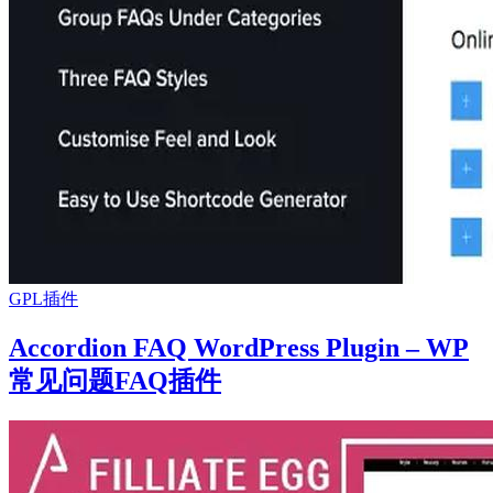
GPL插件
Accordion FAQ WordPress Plugin – WP
常见问题FAQ插件