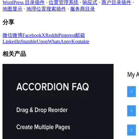
WordPress 目录插件
·
位置管理系统
·
响应式
·
商户目录插件
·
地图显示
·
地理位置搜索插件
·
服务商目录
分享
微信
微博
Facebook
X
Reddit
Pinterest
邮箱
LinkedIn
StumbleUpon
WhatsApp
vKontakte
相关产品