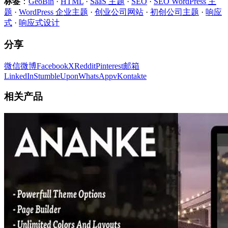
标签
：
GeoBin
·
HTML
·
SaaS 主题
·
SEO
·
SEO WordPress 主
题
·
WordPress 企业主题
·
创业公司网站
·
初创公司主题
·
响应
式
·
响应式设计
分享
微信
微博
Facebook
X
Reddit
Pinterest
邮箱
LinkedIn
StumbleUpon
WhatsApp
vKontakte
相关产品