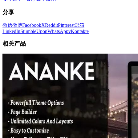
分享
微信
微博
Facebook
X
Reddit
Pinterest
邮箱
LinkedIn
StumbleUpon
WhatsApp
vKontakte
相关产品