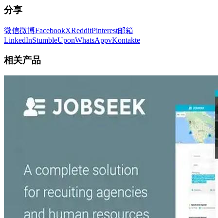
分享
微信
微博
Facebook
X
Reddit
Pinterest
邮箱
LinkedIn
StumbleUpon
WhatsApp
vKontakte
相关产品