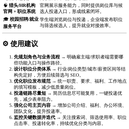
🧠
猎头/HR机构
官网展示服务能力，同时提供岗位库与候
官网 + 职位系统
选人投递入口，形成线索闭环。
🎓
校园招聘/就业
学生端浏览岗位与投递，企业端发布职位
与筛选候选人，提升就业对接效率。
服务平台
⚙️ 使用建议
先规划角色与业务流程
→ 明确雇主端/求职者端需要哪
些功能入口与操作路径。
设计职位分类体系
→ 行业/岗位类型/城市/薪资区间等结
构先定好，方便后续筛选与 SEO。
优化职位发布规范
→ 统一职责、要求、福利、工作地点
的填写模板，减少低质量岗位。
投递链路尽量短
→ 简历信息尽可能复用，一键投递优
先，减少表单阻力。
强化公司主页内容
→ 增加公司介绍、福利、办公环境、
团队文化，提升投递率。
监控关键数据并迭代
→ 关注搜索词、筛选使用率、职位
点击率、投递转化率，持续优化分类与内容。