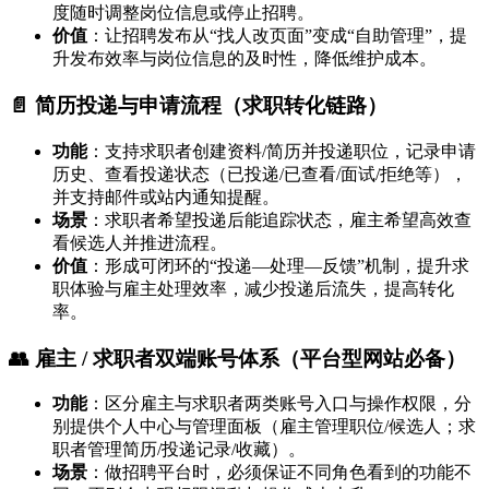
度随时调整岗位信息或停止招聘。
价值
：让招聘发布从“找人改页面”变成“自助管理”，提
升发布效率与岗位信息的及时性，降低维护成本。
📄 简历投递与申请流程（求职转化链路）
功能
：支持求职者创建资料/简历并投递职位，记录申请
历史、查看投递状态（已投递/已查看/面试/拒绝等），
并支持邮件或站内通知提醒。
场景
：求职者希望投递后能追踪状态，雇主希望高效查
看候选人并推进流程。
价值
：形成可闭环的“投递—处理—反馈”机制，提升求
职体验与雇主处理效率，减少投递后流失，提高转化
率。
👥 雇主 / 求职者双端账号体系（平台型网站必备）
功能
：区分雇主与求职者两类账号入口与操作权限，分
别提供个人中心与管理面板（雇主管理职位/候选人；求
职者管理简历/投递记录/收藏）。
场景
：做招聘平台时，必须保证不同角色看到的功能不