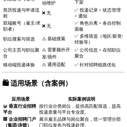
下架
动维护
简历投递与申请流
✅ 投递记录 + 状态管理
❌ 无
程
+ 通知
双端账号（雇主/求
✅ 角色分离 + 各自控制
❌ 无
职者）
面板
✅ 多维筛选（地区/薪资/
⚠️ 基础搜索
职位搜索与筛选
经验等）
⚠️ 需要额外开
公司主页与职位聚
✅ 公司信息 + 在招职位
合
聚合
发/插件
⚠️ 通用适配
移动端投递体验
✅ 针对招聘链路优化
🛍️ 适用场景（含案例）
应用场景
实际案例说明
🧩
垂直行业招聘
按行业分类岗位，提供高匹配筛选，提高
平台
投递质量与平台专业度。
🏢
企业招聘门户
展示雇主品牌与岗位聚合，统一管理分部
（集团/连锁）
门职位发布与投递处理。