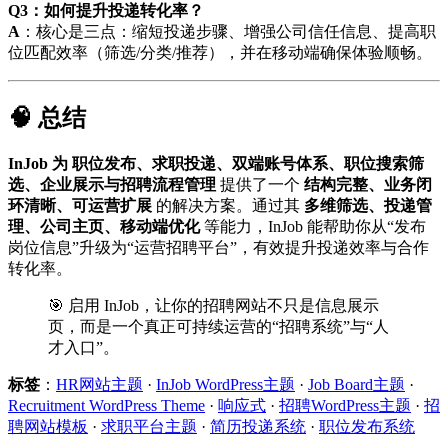
Q3：如何提升投递转化率？
A
：核心是三点：缩短投递步骤、增强公司信任信息、提高职
位匹配效率（筛选/分类/推荐），并在移动端确保体验顺畅。
🧠 总结
InJob 为
职位发布、求职投递、双端账号体系、职位搜索筛
选、企业展示与招聘流程管理
提供了一个
结构完整、业务闭
环清晰、可运营扩展
的解决方案。通过其
多维筛选、投递管
理、公司主页、移动端优化
等能力，InJob 能帮助你从“发布
岗位信息”升级为“运营招聘平台”，有效提升投递效率与合作
转化率。
🎯 启用 InJob，让你的招聘网站不只是信息展示
页，而是一个真正可持续运营的“招聘系统”与“人
才入口”。
标签
：
HR网站主题
·
InJob WordPress主题
·
Job Board主题
·
Recruitment WordPress Theme
·
响应式
·
招聘WordPress主题
·
招
聘网站模板
·
求职平台主题
·
简历投递系统
·
职位发布系统