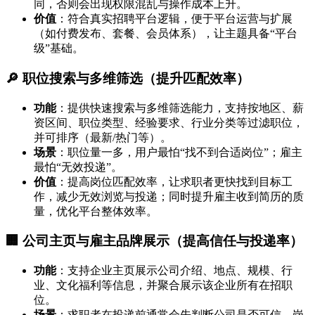
同，否则会出现权限混乱与操作成本上升。
价值
：符合真实招聘平台逻辑，便于平台运营与扩展
（如付费发布、套餐、会员体系），让主题具备“平台
级”基础。
🔎 职位搜索与多维筛选（提升匹配效率）
功能
：提供快速搜索与多维筛选能力，支持按地区、薪
资区间、职位类型、经验要求、行业分类等过滤职位，
并可排序（最新/热门等）。
场景
：职位量一多，用户最怕“找不到合适岗位”；雇主
最怕“无效投递”。
价值
：提高岗位匹配效率，让求职者更快找到目标工
作，减少无效浏览与投递；同时提升雇主收到简历的质
量，优化平台整体效率。
🏢 公司主页与雇主品牌展示（提高信任与投递率）
功能
：支持企业主页展示公司介绍、地点、规模、行
业、文化福利等信息，并聚合展示该企业所有在招职
位。
场景
：求职者在投递前通常会先判断公司是否可信、岗