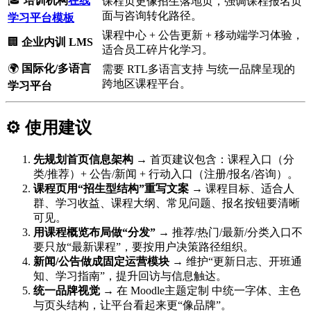
🎓
培训机构
在线
课程页更像招生落地页，强调课程报名页
面与咨询转化路径。
学习平台模板
课程中心 + 公告更新 + 移动端学习体验，
🏢
企业内训 LMS
适合员工碎片化学习。
🌍
国际化/多语言
需要 RTL多语言支持 与统一品牌呈现的
跨地区课程平台。
学习平台
⚙️ 使用建议
先规划首页信息架构
→ 首页建议包含：课程入口（分
类/推荐）+ 公告/新闻 + 行动入口（注册/报名/咨询）。
课程页用“招生型结构”重写文案
→ 课程目标、适合人
群、学习收益、课程大纲、常见问题、报名按钮要清晰
可见。
用课程概览布局做“分发”
→ 推荐/热门/最新/分类入口不
要只放“最新课程”，要按用户决策路径组织。
新闻/公告做成固定运营模块
→ 维护“更新日志、开班通
知、学习指南”，提升回访与信息触达。
统一品牌视觉
→ 在 Moodle主题定制 中统一字体、主色
与页头结构，让平台看起来更“像品牌”。