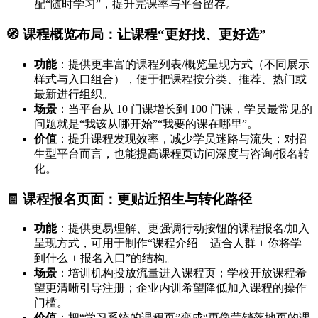
配“随时学习”，提升完课率与平台留存。
🧭 课程概览布局：让课程“更好找、更好选”
功能
：提供更丰富的课程列表/概览呈现方式（不同展示
样式与入口组合），便于把课程按分类、推荐、热门或
最新进行组织。
场景
：当平台从 10 门课增长到 100 门课，学员最常见的
问题就是“我该从哪开始”“我要的课在哪里”。
价值
：提升课程发现效率，减少学员迷路与流失；对招
生型平台而言，也能提高课程页访问深度与咨询/报名转
化。
🧾 课程报名页面：更贴近招生与转化路径
功能
：提供更易理解、更强调行动按钮的课程报名/加入
呈现方式，可用于制作“课程介绍 + 适合人群 + 你将学
到什么 + 报名入口”的结构。
场景
：培训机构投放流量进入课程页；学校开放课程希
望更清晰引导注册；企业内训希望降低加入课程的操作
门槛。
价值
：把“学习系统的课程页”变成“更像营销落地页的课