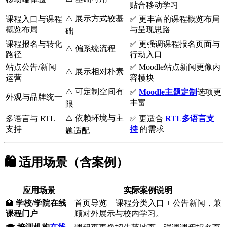
贴合移动学习
⚠️ 展示方式较基
课程入口与课程
✅ 更丰富的课程概览布局
概览布局
与呈现思路
础
课程报名与转化
✅ 更强调课程报名页面与
⚠️ 偏系统流程
路径
行动入口
站点公告/新闻
✅ Moodle站点新闻更像内
⚠️ 展示相对朴素
运营
容模块
⚠️ 可定制空间有
✅
Moodle主题定制
选项更
外观与品牌统一
丰富
限
⚠️ 依赖环境与主
多语言与 RTL
✅ 更适合
RTL多语言支
支持
持
的需求
题适配
🛍️ 适用场景（含案例）
应用场景
实际案例说明
🏫
学校/学院在线
首页导览 + 课程分类入口 + 公告新闻，兼
课程门户
顾对外展示与校内学习。