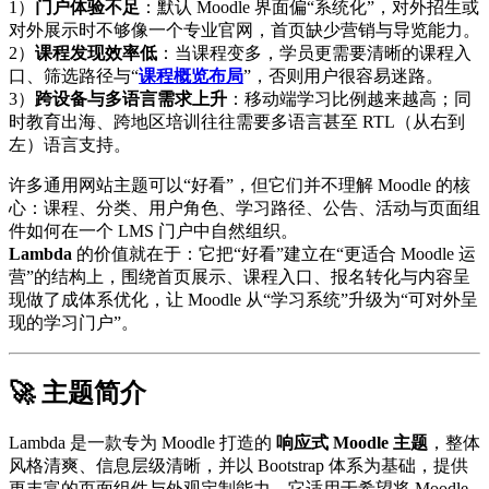
1）
门户体验不足
：默认 Moodle 界面偏“系统化”，对外招生或
对外展示时不够像一个专业官网，首页缺少营销与导览能力。
2）
课程发现效率低
：当课程变多，学员更需要清晰的课程入
口、筛选路径与“
课程概览布局
”，否则用户很容易迷路。
3）
跨设备与多语言需求上升
：移动端学习比例越来越高；同
时教育出海、跨地区培训往往需要多语言甚至 RTL（从右到
左）语言支持。
许多通用网站主题可以“好看”，但它们并不理解 Moodle 的核
心：课程、分类、用户角色、学习路径、公告、活动与页面组
件如何在一个 LMS 门户中自然组织。
Lambda
的价值就在于：它把“好看”建立在“更适合 Moodle 运
营”的结构上，围绕首页展示、课程入口、报名转化与内容呈
现做了成体系优化，让 Moodle 从“学习系统”升级为“可对外呈
现的学习门户”。
🚀 主题简介
Lambda 是一款专为 Moodle 打造的
响应式 Moodle 主题
，整体
风格清爽、信息层级清晰，并以 Bootstrap 体系为基础，提供
更丰富的页面组件与外观定制能力。它适用于希望将 Moodle