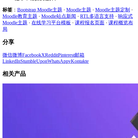
标签
：
Bootstrap Moodle主题
·
Moodle主题
·
Moodle主题定制
·
Moodle教育主题
·
Moodle站点新闻
·
RTL多语言支持
·
响应式
Moodle主题
·
在线学习平台模板
·
课程报名页面
·
课程概览布
局
分享
微信
微博
Facebook
X
Reddit
Pinterest
邮箱
LinkedIn
StumbleUpon
WhatsApp
vKontakte
相关产品